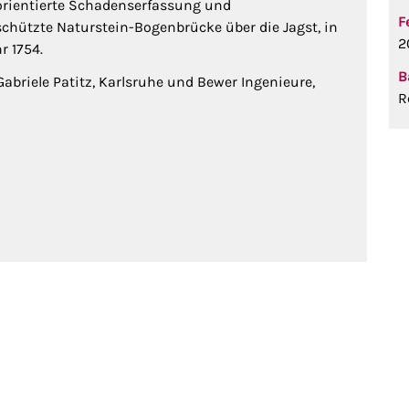
rientierte Schadenserfassung und
F
hützte Naturstein-Bogenbrücke über die Jagst, in
2
r 1754.
B
 Gabriele Patitz, Karlsruhe und Bewer Ingenieure,
R