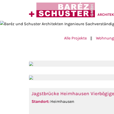
-
Sachverständige
Lenzstraße
ARCHITEK
3
76137
Karlsruhe
Alle Projekte
Wohnung
Home
++49
721
Projekte
98128
35
Büro
Jobs
Kontakt
Jagstbrücke Heimhausen Vierbögige
Standort:
Heimhausen