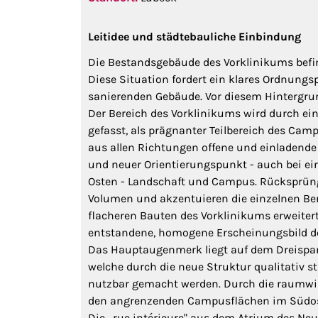
Leitidee und städtebauliche Einbindung
Die Bestandsgebäude des Vorklinikums befi
Diese Situation fordert ein klares Ordnung
sanierenden Gebäude. Vor diesem Hintergrund
Der Bereich des Vorklinikums wird durch ein
gefasst, als prägnanter Teilbereich des C
aus allen Richtungen offene und einladende
und neuer Orientierungspunkt - auch bei e
Osten - Landschaft und Campus. Rücksprüng
Volumen und akzentuieren die einzelnen Bere
flacheren Bauten des Vorklinikums erweiter
entstandene, homogene Erscheinungsbild d
Das Hauptaugenmerk liegt auf dem Dreisp
welche durch die neue Struktur qualitativ 
nutzbar gemacht werden. Durch die raumwi
den angrenzenden Campusflächen im Südost
Die „rue intérieure" aus dem Atrium des N