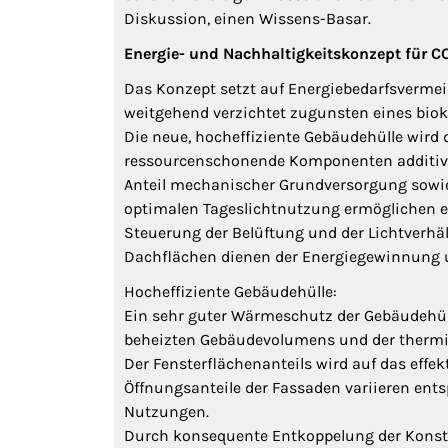
Diskussion, einen Wissens-Basar.
Energie- und Nachhaltigkeitskonzept für C
Das Konzept setzt auf Energiebedarfsverme
weitgehend verzichtet zugunsten eines biok
Die neue, hocheffiziente Gebäudehülle wird 
ressourcenschonende Komponenten additiv e
Anteil mechanischer Grundversorgung sowi
optimalen Tageslichtnutzung ermöglichen ei
Steuerung der Belüftung und der Lichtverhä
Dachflächen dienen der Energiegewinnung 
Hocheffiziente Gebäudehülle:
Ein sehr guter Wärmeschutz der Gebäudehül
beheizten Gebäudevolumens und der thermisc
Der Fensterflächenanteils wird auf das eff
Öffnungsanteile der Fassaden variieren en
Nutzungen.
Durch konsequente Entkoppelung der Konstr