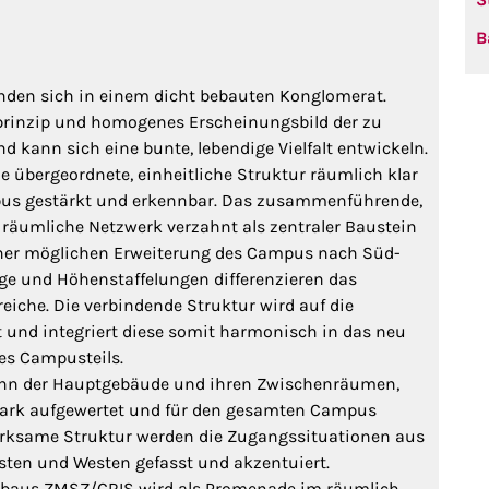
B
nden sich in einem dicht bebauten Konglomerat.
sprinzip und homogenes Erscheinungsbild der zu
 kann sich eine bunte, lebendige Vielfalt entwickeln.
e übergeordnete, einheitliche Struktur räumlich klar
ampus gestärkt und erkennbar. Das zusammenführende,
 räumliche Netzwerk verzahnt als zentraler Baustein
iner möglichen Erweiterung des Campus nach Süd-
e und Höhenstaffelungen differenzieren das
iche. Die verbindende Struktur wird auf die
t und integriert diese somit harmonisch in das neu
es Campusteils.
ann der Hauptgebäude und ihren Zwischenräumen,
stark aufgewertet und für den gesamten Campus
rksame Struktur werden die Zugangssituationen aus
en und Westen gefasst und akzentuiert.
eubaus ZMSZ/CRIS wird als Promenade im räumlich